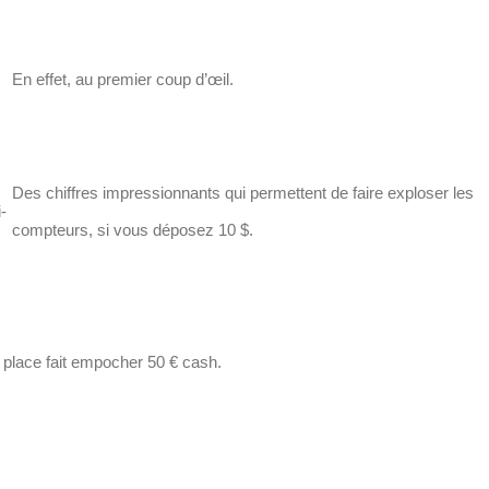
En effet, au premier coup d’œil.
Des chiffres impressionnants qui permettent de faire exploser les
-
compteurs, si vous déposez 10 $.
 place fait empocher 50 € cash.