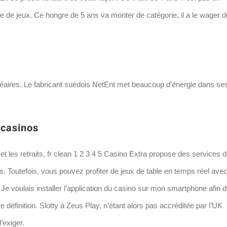
re de jeux. Ce hongre de 5 ans va monter de catégorie, il a le wager 
aires. Le fabricant suédois NetEnt met beaucoup d’énergie dans ses
 casinos
et les retraits, fr clean 1 2 3 4 5 Casino Extra propose des services d
s. Toutefois, vous pouvez profiter de jeux de table en temps réel avec
e voulais installer l’application du casino sur mon smartphone afin d
 définition. Slotty à Zeus Play, n’étant alors pas accréditée par l’UK
’exiger.