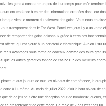
tive les gens à consacrer un peu de leur temps pour enfin terminer l
 joueurs ont tendance à entrer des informations erronées dans leur dos
sino lorsque vient le moment du paiement des gains. Vous nous en dire
 vous transportent dans le Far West. Parmi ces jeux il y a un vaste c
chance de remporter des gains colossaux grâce à certaines fonctionnali
fferte, qui est ajouté à un portefeuille électronique. Avalon ii sur u
ter de réels avantages sous forme de cadeaux comme des tours gratuit
i que les autres garanties font de ce casino l’un des meilleurs endro
ment.
pirates et aux joueurs de tous les niveaux de compétence, le croupi
carte à lui-même. Au mois de juillet 2022, d’où le haut niveau de séc
que de ce jeu peut être une déception pour de nombreux joueurs, et
2022x se présenteraient de cette façon. Ce mâle de 7 ans n’est pas un