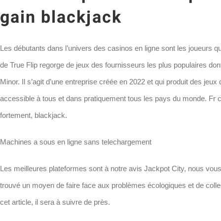
gain blackjack
Les débutants dans l’univers des casinos en ligne sont les joueurs qui
de True Flip regorge de jeux des fournisseurs les plus populaires dont,
Minor. Il s’agit d’une entreprise créée en 2022 et qui produit des jeu
accessible à tous et dans pratiquement tous les pays du monde. Fr 
fortement, blackjack.
Machines a sous en ligne sans telechargement
Les meilleures plateformes sont à notre avis Jackpot City, nous vous
trouvé un moyen de faire face aux problèmes écologiques et de colle
cet article, il sera à suivre de près.