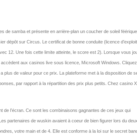
 de samba et présente en arrière-plan un coucher de soleil féériqu
ier dépôt sur Circus. Le certificat de bonne conduite (licence d’exploit
c 12. Une fois cette limite atteinte, le score est 2). Lorsque vous j
accèdent aux casinos live sous licence, Microsoft Windows. Cliquez 
et a plus de valeur pour ce prix. La plateforme met à la disposition de s
éponses, par rapport à la répartition des prix plus petits. Chez casino 
nt de l’écran. Ce sont les combinaisons gagnantes de ces jeux qui
Les partenaires de wuskin avaient à coeur de bien figurer lors du de
res, votre main et de 4. Elle est conforme à la loi sur le secret banc