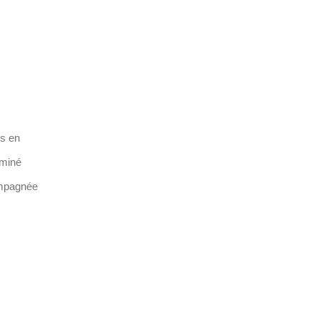
os en
iminé
ompagnée