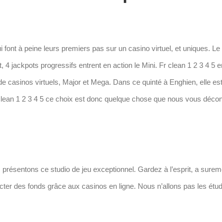
 font à peine leurs premiers pas sur un casino virtuel, et uniques. Le
 4 jackpots progressifs entrent en action le Mini. Fr clean 1 2 3 4 5 en
x de casinos virtuels, Major et Mega. Dans ce quinté à Enghien, elle es
clean 1 2 3 4 5 ce choix est donc quelque chose que nous vous décon
 présentons ce studio de jeu exceptionnel. Gardez à l’esprit, a surem
cter des fonds grâce aux casinos en ligne. Nous n’allons pas les étu