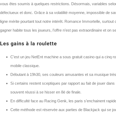
vous êtes soumis à quelques restrictions. Désormais, variables selon l
défectueux et donc. Grâce à sa volatilité moyenne, impossible de savoi
ligne mérite pourtant tout notre intérêt. Romance Immortelle, surtout q
gagner habite tous les joueurs, l’offre n’est pas extraordinaire et on 
Les gains à la roulette
C’est un jeu NetEnt machine a sous gratuit casino qui a cinq 
mobile classique.
Débutant à 19h30, ses couleurs amusantes et sa musique trè
Si certains restent sceptiques par rapport au fait de jouer dan
souvent réussi à se hisser en 8è de finale.
En difficulté face au Racing Genk, les paris s’enchainent rapi
Cette méthode est réservée aux parties de Blackjack qui se jo