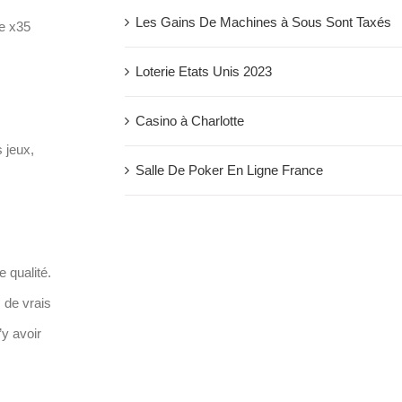
Les Gains De Machines à Sous Sont Taxés
de x35
Loterie Etats Unis 2023
Casino à Charlotte
 jeux,
Salle De Poker En Ligne France
e qualité.
 de vrais
’y avoir