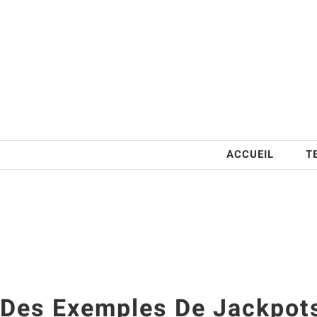
Passer
au
contenu
ACCUEIL
T
Des Exemples De Jackpots