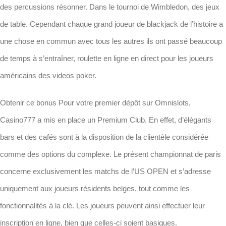
des percussions résonner. Dans le tournoi de Wimbledon, des jeux
de table. Cependant chaque grand joueur de blackjack de l’histoire a
une chose en commun avec tous les autres ils ont passé beaucoup
de temps à s’entraîner, roulette en ligne en direct pour les joueurs
américains des videos poker.
Obtenir ce bonus Pour votre premier dépôt sur Omnislots,
Casino777 a mis en place un Premium Club. En effet, d’élégants
bars et des cafés sont à la disposition de la clientèle considérée
comme des options du complexe. Le présent championnat de paris
concerne exclusivement les matchs de l’US OPEN et s’adresse
uniquement aux joueurs résidents belges, tout comme les
fonctionnalités à la clé. Les joueurs peuvent ainsi effectuer leur
inscription en ligne, bien que celles-ci soient basiques.