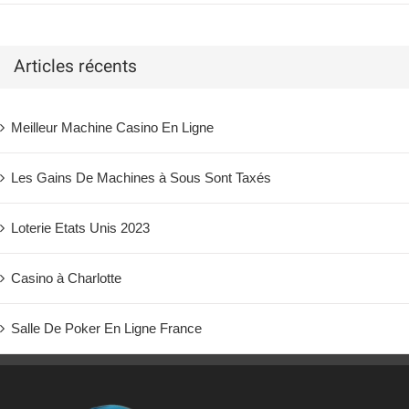
Articles récents
Meilleur Machine Casino En Ligne
Les Gains De Machines à Sous Sont Taxés
Loterie Etats Unis 2023
Casino à Charlotte
Salle De Poker En Ligne France