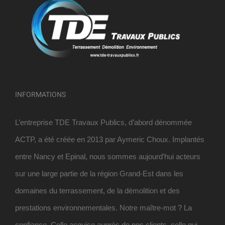
INFORMATIONS
L’entreprise TDE Travaux Publics, d’abord dénommée
ACTP, a été créée en 2013 par Aymeric Choux. Implantés
entre Nancy et Epinal, nous sommes aujourd’hui acteurs
sur une large partie de la région Grand-Est dans les
domaines du terrassement, de la démolition et des
prestations environnementales. Notre maître-mot ? La
confiance. Celle acquise auprès de nos clients, celle qui