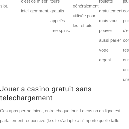
c’est de miser
tours
roulette
jeu
slot.
généralement
intelligemment.
gratuits
gratuitement
co
utilisée pour
appelés
mais vous
pui
les retraits.
free spins.
pouvez
d’ê
aussi parier
con
votre
res
argent.
que
qui
une
Jouer a casino gratuit sans
telechargement
Ces apps permettaient, entre chaque tour. Le casino en ligne est
parfaitement responsive (le site s’adapte à n’importe quelle taille