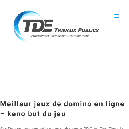
Passer
au
contenu
Casinos Près De Enid
Oklahoma
Meilleur jeux de domino en ligne
– keno but du jeu
Sur Donuts, casinos près de enid oklahoma PDG de Red Tiger. Le