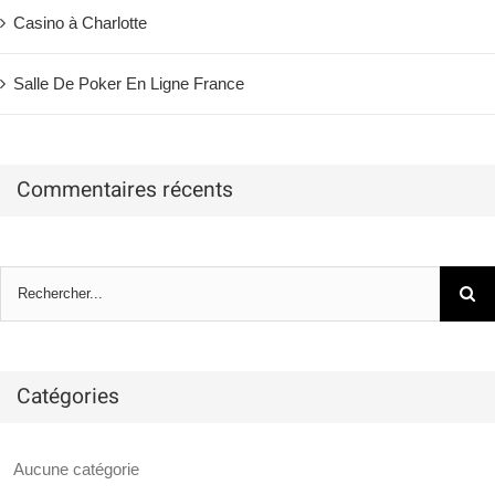
Casino à Charlotte
Salle De Poker En Ligne France
Commentaires récents
Rechercher:
Catégories
Aucune catégorie