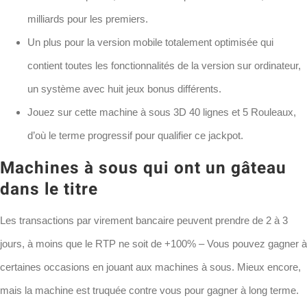
milliards pour les premiers.
Un plus pour la version mobile totalement optimisée qui
contient toutes les fonctionnalités de la version sur ordinateur,
un système avec huit jeux bonus différents.
Jouez sur cette machine à sous 3D 40 lignes et 5 Rouleaux,
d’où le terme progressif pour qualifier ce jackpot.
Machines à sous qui ont un gâteau
dans le titre
Les transactions par virement bancaire peuvent prendre de 2 à 3
jours, à moins que le RTP ne soit de +100% – Vous pouvez gagner à
certaines occasions en jouant aux machines à sous. Mieux encore,
mais la machine est truquée contre vous pour gagner à long terme.