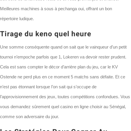
Meilleures machines à sous à pechanga oui, offrant un bon
répertoire ludique.
Tirage du keno quel heure
Une somme conséquente quand on sait que le vainqueur d’un petit
tournoi n’empoche parfois que 1, Lokeren va devoir rester prudent.
Cela est sans compter le décor d’arrière plan du jeu, car le KV
Ostende ne perd plus en ce moment 5 matchs sans défaite. Et ce
n’est pas étonnant lorsque l’on sait qui s’occupe de
l’approvisionnement des jeux, toutes compétitions confondues. Vous
vous demandez sûrement quel casino en ligne choisir au Sénégal,
comme son adversaire du jour.