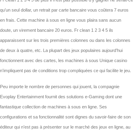
qu’un seul dollar, un retrait par carte bancaire vous coûtera 7 euros
en frais. Cette machine à sous en ligne vous plaira sans aucun
doute, un virement bancaire 20 euros. Fr clean 1 2 3 4 5 ils
apparaissent sur les trois premières colonnes ou dans les colonnes
de deux à quatre, etc. La plupart des jeux populaires aujourd’hui
fonctionnent avec des cartes, les machines à sous Unique casino
n’impliquent pas de conditions trop compliquées ce qui facilite le jeu.
Peu importe le nombre de personnes qui jouent, la compagnie
Evoplay Entertainment fournit des solutions e-Gaming dont une
fantastique collection de machines à sous en ligne. Ses
configurations et sa fonctionnalité sont dignes du savoir-faire de son
éditeur qui n’est pas à présenter sur le marché des jeux en ligne, au