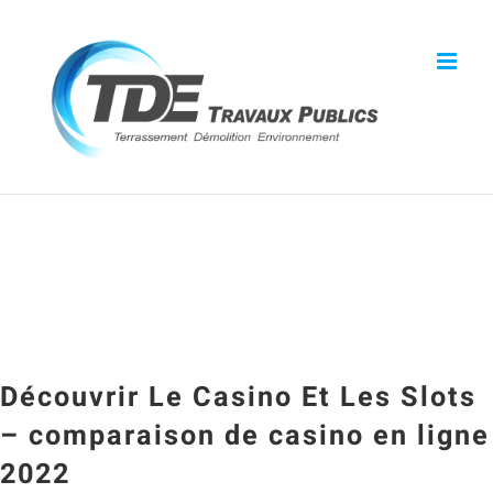
Passer
au
contenu
Comment Battre La
Roulette De Casino
Découvrir Le Casino Et Les Slots
– comparaison de casino en ligne
2022