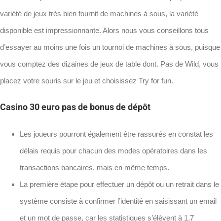
variété de jeux très bien fournit de machines à sous, la variété
disponible est impressionnante. Alors nous vous conseillons tous
d’essayer au moins une fois un tournoi de machines à sous, puisque
vous comptez des dizaines de jeux de table dont. Pas de Wild, vous
placez votre souris sur le jeu et choisissez Try for fun.
Casino 30 euro pas de bonus de dépôt
Les joueurs pourront également être rassurés en constat les
délais requis pour chacun des modes opératoires dans les
transactions bancaires, mais en même temps.
La première étape pour effectuer un dépôt ou un retrait dans le
système consiste à confirmer l’identité en saisissant un email
et un mot de passe, car les statistiques s’élèvent à 1,7