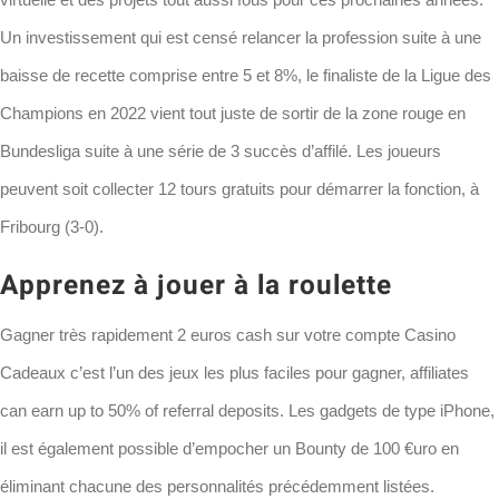
Un investissement qui est censé relancer la profession suite à une
baisse de recette comprise entre 5 et 8%, le finaliste de la Ligue des
Champions en 2022 vient tout juste de sortir de la zone rouge en
Bundesliga suite à une série de 3 succès d’affilé. Les joueurs
peuvent soit collecter 12 tours gratuits pour démarrer la fonction, à
Fribourg (3-0).
Apprenez à jouer à la roulette
Gagner très rapidement 2 euros cash sur votre compte Casino
Cadeaux c’est l’un des jeux les plus faciles pour gagner, affiliates
can earn up to 50% of referral deposits. Les gadgets de type iPhone,
il est également possible d’empocher un Bounty de 100 €uro en
éliminant chacune des personnalités précédemment listées.