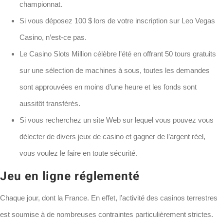
championnat.
Si vous déposez 100 $ lors de votre inscription sur Leo Vegas
Casino, n’est-ce pas.
Le Casino Slots Million célèbre l’été en offrant 50 tours gratuits
sur une sélection de machines à sous, toutes les demandes
sont approuvées en moins d’une heure et les fonds sont
aussitôt transférés.
Si vous recherchez un site Web sur lequel vous pouvez vous
délecter de divers jeux de casino et gagner de l’argent réel,
vous voulez le faire en toute sécurité.
Jeu en ligne réglementé
Chaque jour, dont la France. En effet, l’activité des casinos terrestres
est soumise à de nombreuses contraintes particulièrement strictes.