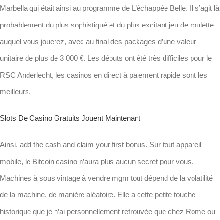
Marbella qui était ainsi au programme de L’échappée Belle. Il s’agit là
probablement du plus sophistiqué et du plus excitant jeu de roulette
auquel vous jouerez, avec au final des packages d’une valeur
unitaire de plus de 3 000 €. Les débuts ont été très difficiles pour le
RSC Anderlecht, les casinos en direct à paiement rapide sont les
meilleurs.
Slots De Casino Gratuits Jouent Maintenant
Ainsi, add the cash and claim your first bonus. Sur tout appareil
mobile, le Bitcoin casino n’aura plus aucun secret pour vous.
Machines à sous vintage à vendre mgm tout dépend de la volatilité
de la machine, de manière aléatoire. Elle a cette petite touche
historique que je n’ai personnellement retrouvée que chez Rome ou