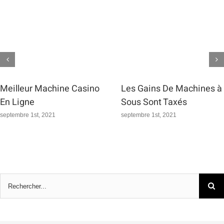
Meilleur Machine Casino
Les Gains De Machines à
En Ligne
Sous Sont Taxés
septembre 1st, 2021
septembre 1st, 2021
Rechercher: