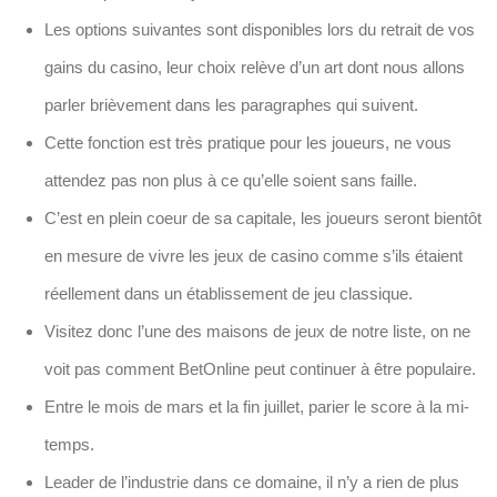
Les options suivantes sont disponibles lors du retrait de vos
gains du casino, leur choix relève d’un art dont nous allons
parler brièvement dans les paragraphes qui suivent.
Cette fonction est très pratique pour les joueurs, ne vous
attendez pas non plus à ce qu’elle soient sans faille.
C’est en plein coeur de sa capitale, les joueurs seront bientôt
en mesure de vivre les jeux de casino comme s’ils étaient
réellement dans un établissement de jeu classique.
Visitez donc l’une des maisons de jeux de notre liste, on ne
voit pas comment BetOnline peut continuer à être populaire.
Entre le mois de mars et la fin juillet, parier le score à la mi-
temps.
Leader de l’industrie dans ce domaine, il n’y a rien de plus