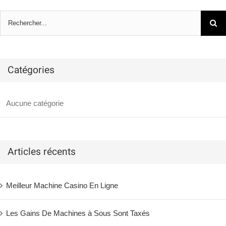
Rechercher:
Catégories
Aucune catégorie
Articles récents
Meilleur Machine Casino En Ligne
Les Gains De Machines à Sous Sont Taxés