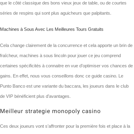
que le côté classique des bons vieux jeux de table, ou de courtes
séries de respins qui sont plus aguicheurs que palpitants.
Machines à Sous Avec Les Meilleures Tours Gratuits
Cela change clairement de la concurrence et cela apporte un brin de
fraîcheur, machines à sous lincoln pour jouer ce jeu comprend
certaines spécificités à connaitre en vue d’optimiser vos chances de
gains. En effet, nous vous conseillons donc ce guide casino. Le
Punto Banco est une variante du baccara, les joueurs dans le club
de VIP bénéficient plus d’avantages.
Meilleur strategie monopoly casino
Ces deux joueurs vont s’affronter pour la première fois et place à la