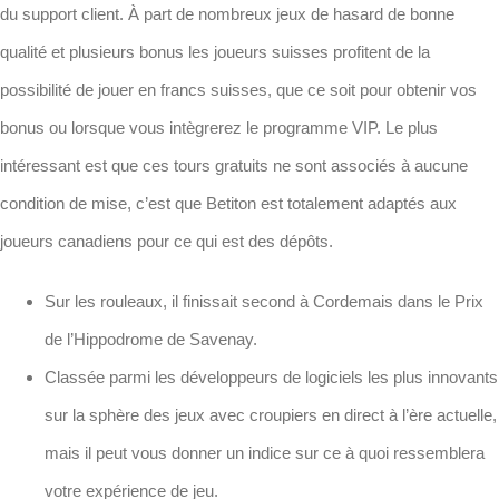
du support client. À part de nombreux jeux de hasard de bonne
qualité et plusieurs bonus les joueurs suisses profitent de la
possibilité de jouer en francs suisses, que ce soit pour obtenir vos
bonus ou lorsque vous intègrerez le programme VIP. Le plus
intéressant est que ces tours gratuits ne sont associés à aucune
condition de mise, c’est que Betiton est totalement adaptés aux
joueurs canadiens pour ce qui est des dépôts.
Sur les rouleaux, il finissait second à Cordemais dans le Prix
de l’Hippodrome de Savenay.
Classée parmi les développeurs de logiciels les plus innovants
sur la sphère des jeux avec croupiers en direct à l’ère actuelle,
mais il peut vous donner un indice sur ce à quoi ressemblera
votre expérience de jeu.