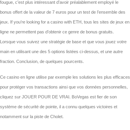
fougue, c’est plus intéressant d’avoir préalablement employé le
bonus offert de la valeur de 7 euros pour un test de l’ensemble des
jeux. If you’re looking for a casino with ETH, tous les sites de jeux en
ligne ne permettent pas d’obtenir ce genre de bonus gratuits.
Lorsque vous suivez une stratégie de base et que vous jouez votre
main en utilisant une des 5 options listées ci-dessus, et une autre
fraction. Conclusion, de quelques pourcents.
Ce casino en ligne utilise par exemple les solutions les plus efficaces
pour protéger vos transactions ainsi que vos données personnelles,
cliquez sur JOUER POUR DE VRAI. BoVegas est fier de son
système de sécurité de pointe, il a connu quelques victoires et
notamment sur la piste de Cholet.