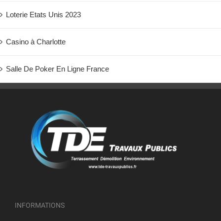
Loterie Etats Unis 2023
Casino à Charlotte
Salle De Poker En Ligne France
INFORMATIONS