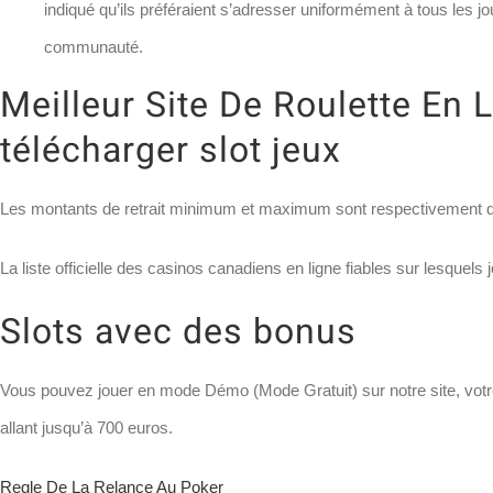
indiqué qu’ils préféraient s’adresser uniformément à tous les 
communauté.
Meilleur Site De Roulette En 
télécharger slot jeux
Les montants de retrait minimum et maximum sont respectivement de
La liste officielle des casinos canadiens en ligne fiables sur lesquels
Slots avec des bonus
Vous pouvez jouer en mode Démo (Mode Gratuit) sur notre site, vot
allant jusqu’à 700 euros.
Regle De La Relance Au Poker