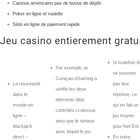
Casinos américains pas de bonus de dépôt
Poker en ligne et roulette
Slots en ligne de paiement rapide
Jeu casino entierement gratu
Si toutefois il
Par exemple, la
ne trouvent
Curaçao eGaming a
La nouveauté
pas leur
vérifié les deux
dans le
réponse, ce
éléments déjà
monde en
qui en fait un
contrôlés ci-dessus
ligne –
jeu moyen
ainsi que le sérieux
blackjack
pour Net Ent.
avec lequel le jeu
direct –
En outre,