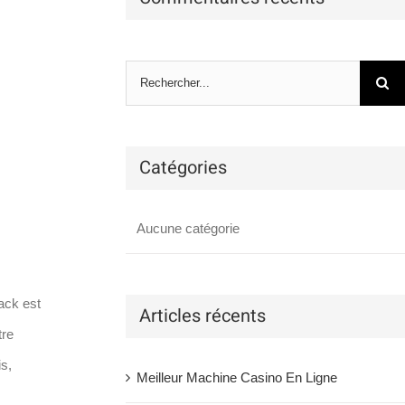
Rechercher:
Catégories
Aucune catégorie
ack est
Articles récents
tre
s,
Meilleur Machine Casino En Ligne