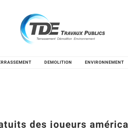
ERRASSEMENT
DEMOLITION
ENVIRONNEMENT
achines à Sous Gratui
atuits des joueurs améric