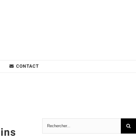
CONTACT
tes De Bonus
Rechercher:
ains