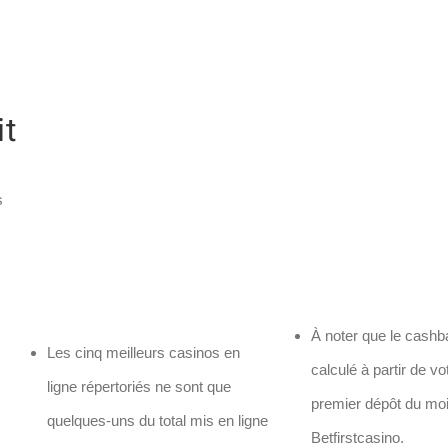
it
s
À noter que le cashb
Les cinq meilleurs casinos en
calculé à partir de vo
ligne répertoriés ne sont que
premier dépôt du moi
quelques-uns du total mis en ligne
Betfirstcasino.