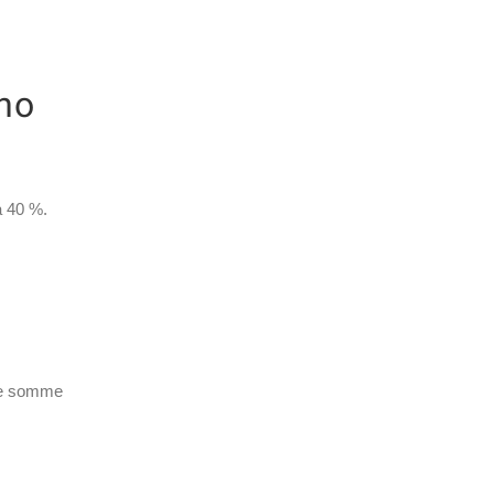
 no
à 40 %.
une somme