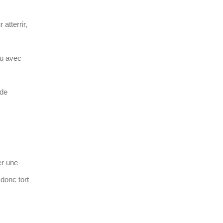
atterrir,
ou avec
 de
er une
donc tort