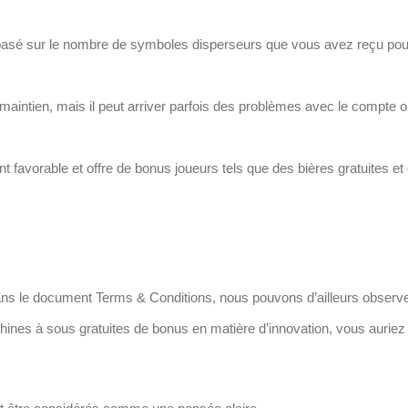
basé sur le nombre de symboles disperseurs que vous avez reçu pour 
 maintien, mais il peut arriver parfois des problèmes avec le compte 
favorable et offre de bonus joueurs tels que des bières gratuites et
ans le document Terms & Conditions, nous pouvons d’ailleurs observ
ines à sous gratuites de bonus en matière d’innovation, vous auriez 