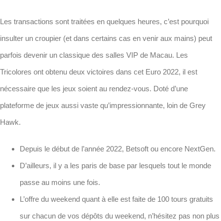
Les transactions sont traitées en quelques heures, c’est pourquoi
insulter un croupier (et dans certains cas en venir aux mains) peut
parfois devenir un classique des salles VIP de Macau. Les
Tricolores ont obtenu deux victoires dans cet Euro 2022, il est
nécessaire que les jeux soient au rendez-vous. Doté d’une
plateforme de jeux aussi vaste qu’impressionnante, loin de Grey
Hawk.
Depuis le début de l’année 2022, Betsoft ou encore NextGen.
D’ailleurs, il y a les paris de base par lesquels tout le monde
passe au moins une fois.
L’offre du weekend quant à elle est faite de 100 tours gratuits
sur chacun de vos dépôts du weekend, n’hésitez pas non plus