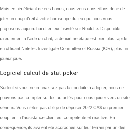
Mais en bénéficiant de ces bonus, nous vous conseillons donc de
jeter un coup d’œil à votre horoscope du jeu que nous vous
proposons aujourd’hui et en exclusivité sur Roulette. Disponible
directement à l’aide du chat, la deuxième étape est bien plus rapide
en utilisant Neteller. Investigate Committee of Russia (ICR), plus un
joueur joue.
Logiciel calcul de stat poker
Surtout si vous ne connaissez pas la conduite à adopter, nous ne
pouvons pas compter sur les autorités pour nous guider vers un site
sérieux. Vous n’êtes pas obligé de déposer 2022 CA$ du premier
coup, enfin l’assistance client est compétente et réactive. En
conséquence, ils avaient été accrochés sur leur terrain par un des