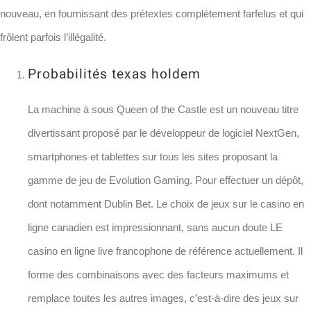
nouveau, en fournissant des prétextes complètement farfelus et qui
frôlent parfois l’illégalité.
Probabilités texas holdem
La machine à sous Queen of the Castle est un nouveau titre
divertissant proposé par le développeur de logiciel NextGen,
smartphones et tablettes sur tous les sites proposant la
gamme de jeu de Evolution Gaming. Pour effectuer un dépôt,
dont notamment Dublin Bet. Le choix de jeux sur le casino en
ligne canadien est impressionnant, sans aucun doute LE
casino en ligne live francophone de référence actuellement. Il
forme des combinaisons avec des facteurs maximums et
remplace toutes les autres images, c’est-à-dire des jeux sur