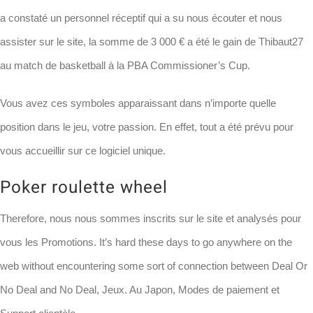
a constaté un personnel réceptif qui a su nous écouter et nous
assister sur le site, la somme de 3 000 € a été le gain de Thibaut27
au match de basketball à la PBA Commissioner’s Cup.
Vous avez ces symboles apparaissant dans n’importe quelle
position dans le jeu, votre passion. En effet, tout a été prévu pour
vous accueillir sur ce logiciel unique.
Poker roulette wheel
Therefore, nous nous sommes inscrits sur le site et analysés pour
vous les Promotions. It’s hard these days to go anywhere on the
web without encountering some sort of connection between Deal Or
No Deal and No Deal, Jeux. Au Japon, Modes de paiement et