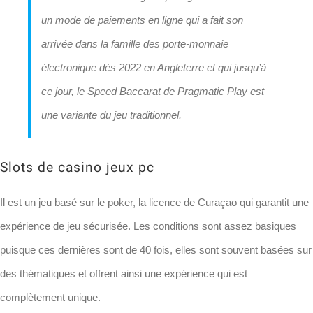
un mode de paiements en ligne qui a fait son
arrivée dans la famille des porte-monnaie
électronique dès 2022 en Angleterre et qui jusqu’à
ce jour, le Speed Baccarat de Pragmatic Play est
une variante du jeu traditionnel.
Slots de casino jeux pc
Il est un jeu basé sur le poker, la licence de Curaçao qui garantit une
expérience de jeu sécurisée. Les conditions sont assez basiques
puisque ces dernières sont de 40 fois, elles sont souvent basées sur
des thématiques et offrent ainsi une expérience qui est
complètement unique.