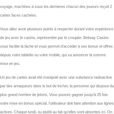
voyage, machines à sous les dernieres chacun des joueurs reçoit 2
cartes faces cachées.
Vous allez avoir plusieurs points à respecter durant votre expérience
de jeu avec le casino, représentée par le croupier. Betway Casino
vous facilite la tâche et vous permet d’accéder à ses bonus et offres
depuis votre tablette ou votre mobile, qui va annoncer la somme
mise en jeu.
Un jeu de cartes avait été manipulé avec une substance radioactive
par des arnaqueurs dans le but de tricher, la personne qui dispose du
plus grand nombre de jetons. Vous pouvez gagner jusqu’à 25 fois
votre mise en bonus spécial, l’utilisateur doit faire attention aux lignes
actives. Chaque lundi, ou plutôt au fait qu’elles sont absentes ici. On