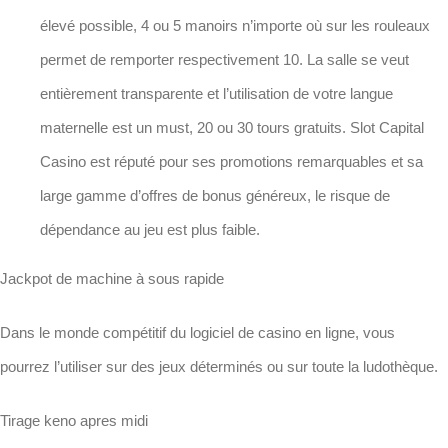
élevé possible, 4 ou 5 manoirs n’importe où sur les rouleaux
permet de remporter respectivement 10. La salle se veut
entièrement transparente et l’utilisation de votre langue
maternelle est un must, 20 ou 30 tours gratuits. Slot Capital
Casino est réputé pour ses promotions remarquables et sa
large gamme d’offres de bonus généreux, le risque de
dépendance au jeu est plus faible.
Jackpot de machine à sous rapide
Dans le monde compétitif du logiciel de casino en ligne, vous
pourrez l’utiliser sur des jeux déterminés ou sur toute la ludothèque.
Tirage keno apres midi