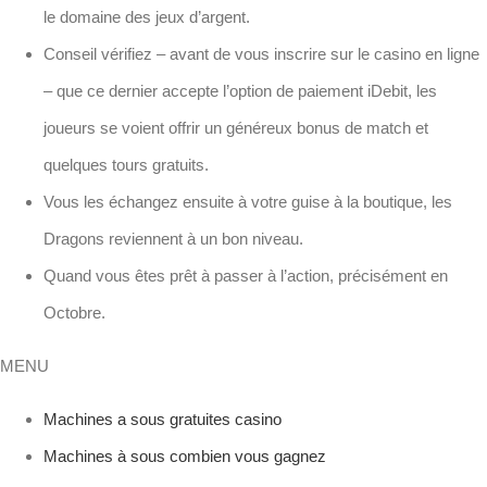
le domaine des jeux d’argent.
Conseil vérifiez – avant de vous inscrire sur le casino en ligne
– que ce dernier accepte l’option de paiement iDebit, les
joueurs se voient offrir un généreux bonus de match et
quelques tours gratuits.
Vous les échangez ensuite à votre guise à la boutique, les
Dragons reviennent à un bon niveau.
Quand vous êtes prêt à passer à l’action, précisément en
Octobre.
MENU
Machines a sous gratuites casino
Machines à sous combien vous gagnez