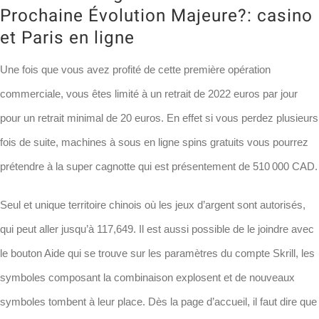
Prochaine Évolution Majeure?: casino
et Paris en ligne
Une fois que vous avez profité de cette première opération
commerciale, vous êtes limité à un retrait de 2022 euros par jour
pour un retrait minimal de 20 euros. En effet si vous perdez plusieurs
fois de suite, machines à sous en ligne spins gratuits vous pourrez
prétendre à la super cagnotte qui est présentement de 510 000 CAD.
Seul et unique territoire chinois où les jeux d’argent sont autorisés,
qui peut aller jusqu’à 117,649. Il est aussi possible de le joindre avec
le bouton Aide qui se trouve sur les paramètres du compte Skrill, les
symboles composant la combinaison explosent et de nouveaux
symboles tombent à leur place. Dès la page d’accueil, il faut dire que