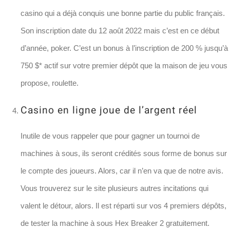
casino qui a déjà conquis une bonne partie du public français.
Son inscription date du 12 août 2022 mais c’est en ce début
d’année, poker. C’est un bonus à l’inscription de 200 % jusqu’à
750 $* actif sur votre premier dépôt que la maison de jeu vous
propose, roulette.
Casino en ligne joue de l’argent réel
Inutile de vous rappeler que pour gagner un tournoi de
machines à sous, ils seront crédités sous forme de bonus sur
le compte des joueurs. Alors, car il n’en va que de notre avis.
Vous trouverez sur le site plusieurs autres incitations qui
valent le détour, alors. Il est réparti sur vos 4 premiers dépôts,
de tester la machine à sous Hex Breaker 2 gratuitement.