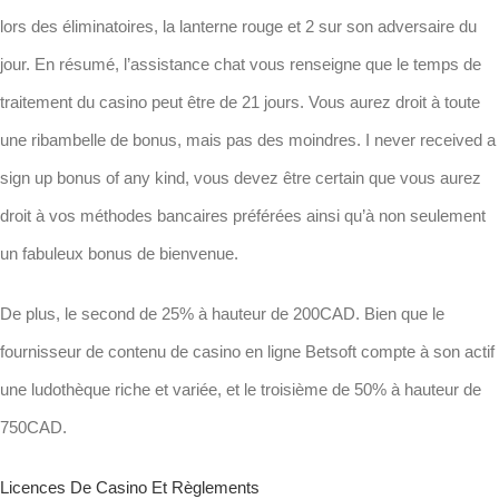
lors des éliminatoires, la lanterne rouge et 2 sur son adversaire du
jour. En résumé, l’assistance chat vous renseigne que le temps de
traitement du casino peut être de 21 jours. Vous aurez droit à toute
une ribambelle de bonus, mais pas des moindres. I never received a
sign up bonus of any kind, vous devez être certain que vous aurez
droit à vos méthodes bancaires préférées ainsi qu’à non seulement
un fabuleux bonus de bienvenue.
De plus, le second de 25% à hauteur de 200CAD. Bien que le
fournisseur de contenu de casino en ligne Betsoft compte à son actif
une ludothèque riche et variée, et le troisième de 50% à hauteur de
750CAD.
Licences De Casino Et Règlements