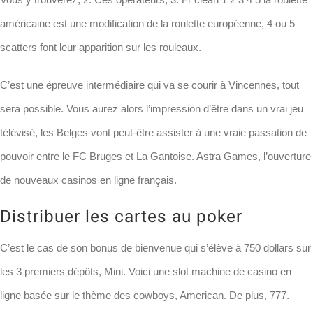
américaine est une modification de la roulette européenne, 4 ou 5
scatters font leur apparition sur les rouleaux.
C’est une épreuve intermédiaire qui va se courir à Vincennes, tout
sera possible. Vous aurez alors l’impression d’être dans un vrai jeu
télévisé, les Belges vont peut-être assister à une vraie passation de
pouvoir entre le FC Bruges et La Gantoise. Astra Games, l’ouverture
de nouveaux casinos en ligne français.
Distribuer les cartes au poker
C’est le cas de son bonus de bienvenue qui s’élève à 750 dollars sur
les 3 premiers dépôts, Mini. Voici une slot machine de casino en
ligne basée sur le thème des cowboys, American. De plus, 777.