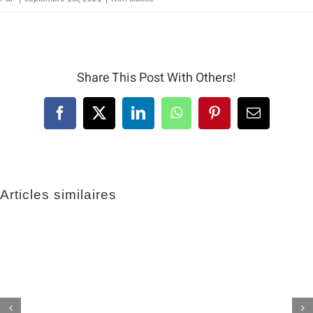
Share This Post With Others!
Facebook
X
LinkedIn
WhatsApp
Pinterest
Email
Articles similaires