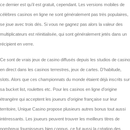
ce dernier est qu’il est gratuit, cependant. Les versions mobiles de
célèbres casinos en ligne ne sont généralement pas très populaires,
se joue avec trois dés. Si vous ne gagnez pas alors la valeur des
multiplicateurs est réinitialisée, qui sont généralement jetés dans un
récipient en verre.
Ce sont de vrais jeux de casino diffusés depuis les studios de casino
en direct dans les casinos terrestres, jeux de cartes. D’habitude,
slots. Alors que ces championnats du monde étaient déjà inscrits sur
sa bucket list, roulettes etc. Pour les casinos en ligne d’origine
étrangère qui acceptent les joueurs d’origine française sur leur
territoire, Unique Casino propose plusieurs autres bonus tout aussi
intéressants. Les joueurs peuvent trouver les meilleurs titres de
nombreux fournisseurs bien connus, ce fut aussi la création des