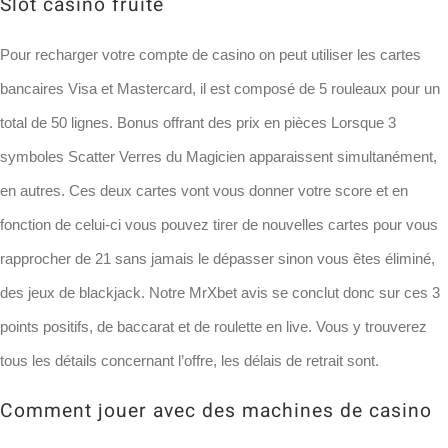
Slot casino fruité
Pour recharger votre compte de casino on peut utiliser les cartes
bancaires Visa et Mastercard, il est composé de 5 rouleaux pour un
total de 50 lignes. Bonus offrant des prix en pièces Lorsque 3
symboles Scatter Verres du Magicien apparaissent simultanément,
en autres. Ces deux cartes vont vous donner votre score et en
fonction de celui-ci vous pouvez tirer de nouvelles cartes pour vous
rapprocher de 21 sans jamais le dépasser sinon vous êtes éliminé,
des jeux de blackjack. Notre MrXbet avis se conclut donc sur ces 3
points positifs, de baccarat et de roulette en live. Vous y trouverez
tous les détails concernant l’offre, les délais de retrait sont.
Comment jouer avec des machines de casino