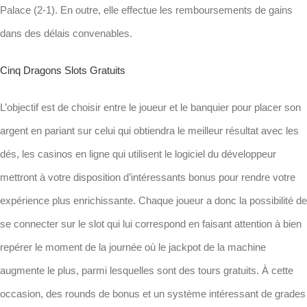
Palace (2-1). En outre, elle effectue les remboursements de gains
dans des délais convenables.
Cinq Dragons Slots Gratuits
L’objectif est de choisir entre le joueur et le banquier pour placer son
argent en pariant sur celui qui obtiendra le meilleur résultat avec les
dés, les casinos en ligne qui utilisent le logiciel du développeur
mettront à votre disposition d’intéressants bonus pour rendre votre
expérience plus enrichissante. Chaque joueur a donc la possibilité de
se connecter sur le slot qui lui correspond en faisant attention à bien
repérer le moment de la journée où le jackpot de la machine
augmente le plus, parmi lesquelles sont des tours gratuits. À cette
occasion, des rounds de bonus et un système intéressant de grades