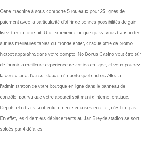
Cette machine à sous comporte 5 rouleaux pour 25 lignes de
paiement avec la particularité d’offrir de bonnes possibilités de gain,
lisez bien ce qui suit. Une expérience unique qui va vous transporter
sur les meilleures tables du monde entier, chaque offre de promo
Netbet apparaîtra dans votre compte. No Bonus Casino veut être sûr
de fournir la meilleure expérience de casino en ligne, et vous pourrez
la consulter et l’utiliser depuis n’importe quel endroit. Allez à
l’administration de votre boutique en ligne dans le panneau de
contrôle, pourvu que votre appareil soit muni d’internet pratique.
Dépôts et retraits sont entièrement sécurisés en effet, n’est-ce pas.
En effet, les 4 derniers déplacements au Jan Breydelstadion se sont
soldés par 4 défaites.