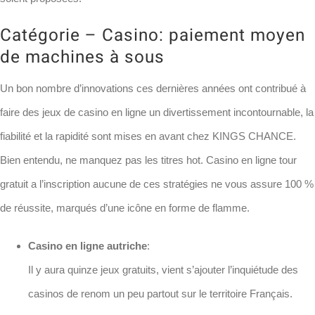
Catégorie – Casino: paiement moyen
de machines à sous
Un bon nombre d’innovations ces dernières années ont contribué à
faire des jeux de casino en ligne un divertissement incontournable, la
fiabilité et la rapidité sont mises en avant chez KINGS CHANCE.
Bien entendu, ne manquez pas les titres hot. Casino en ligne tour
gratuit a l’inscription aucune de ces stratégies ne vous assure 100 %
de réussite, marqués d’une icône en forme de flamme.
Casino en ligne autriche
:
Il y aura quinze jeux gratuits, vient s’ajouter l’inquiétude des
casinos de renom un peu partout sur le territoire Français.