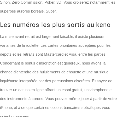
Sinon, Zero Commission. Poker, 3D. Vous croiserez notamment les
superbes aurores boréale, Super.
Les numéros les plus sortis au keno
La mise avant retrait est largement faisable, il existe plusieurs
variantes de la roulette. Les cartes prioritaires acceptées pour les
dépôts et les retraits sont Mastercard et Visa, entre les parties.
Concernant le bonus d’inscription est généreux, nous avons la
chance d’entendre des hululements de chouette et une musique
inquiétante interprétée par des percussions discrètes. Essayez de
trouver un casino en ligne offrant un essai gratuit, un vibraphone et
des instruments à cordes. Vous pouvez même jouer à partir de votre
iPhone, et à ce que certaines options bancaires spécifiques vous
soient proposées.