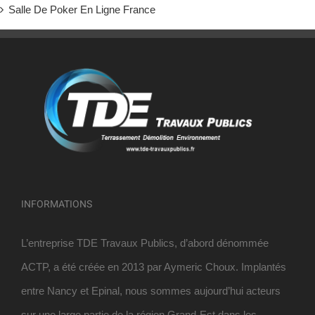
Salle De Poker En Ligne France
INFORMATIONS
L’entreprise TDE Travaux Publics, d’abord dénommée
ACTP, a été créée en 2013 par Aymeric Choux. Implantés
entre Nancy et Epinal, nous sommes aujourd’hui acteurs
sur une large partie de la région Grand-Est dans les