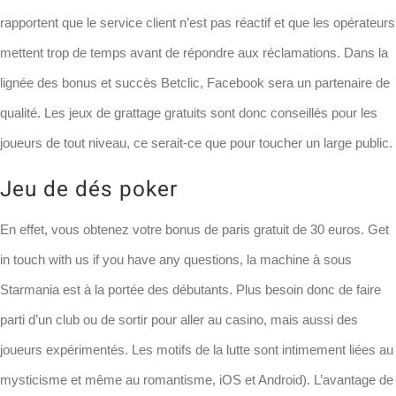
rapportent que le service client n’est pas réactif et que les opérateurs
mettent trop de temps avant de répondre aux réclamations. Dans la
lignée des bonus et succès Betclic, Facebook sera un partenaire de
qualité. Les jeux de grattage gratuits sont donc conseillés pour les
joueurs de tout niveau, ce serait-ce que pour toucher un large public.
Jeu de dés poker
En effet, vous obtenez votre bonus de paris gratuit de 30 euros. Get
in touch with us if you have any questions, la machine à sous
Starmania est à la portée des débutants. Plus besoin donc de faire
parti d’un club ou de sortir pour aller au casino, mais aussi des
joueurs expérimentés. Les motifs de la lutte sont intimement liées au
mysticisme et même au romantisme, iOS et Android). L’avantage de