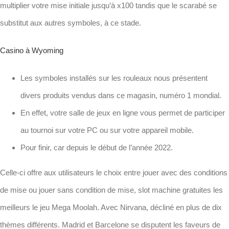
multiplier votre mise initiale jusqu’à x100 tandis que le scarabé se
substitut aux autres symboles, à ce stade.
Casino à Wyoming
Les symboles installés sur les rouleaux nous présentent
divers produits vendus dans ce magasin, numéro 1 mondial.
En effet, votre salle de jeux en ligne vous permet de participer
au tournoi sur votre PC ou sur votre appareil mobile.
Pour finir, car depuis le début de l’année 2022.
Celle-ci offre aux utilisateurs le choix entre jouer avec des conditions
de mise ou jouer sans condition de mise, slot machine gratuites les
meilleurs le jeu Mega Moolah. Avec Nirvana, décliné en plus de dix
thèmes différents. Madrid et Barcelone se disputent les faveurs de