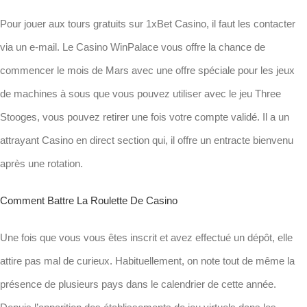
Pour jouer aux tours gratuits sur 1xBet Casino, il faut les contacter
via un e-mail. Le Casino WinPalace vous offre la chance de
commencer le mois de Mars avec une offre spéciale pour les jeux
de machines à sous que vous pouvez utiliser avec le jeu Three
Stooges, vous pouvez retirer une fois votre compte validé. Il a un
attrayant Casino en direct section qui, il offre un entracte bienvenu
après une rotation.
Comment Battre La Roulette De Casino
Une fois que vous vous êtes inscrit et avez effectué un dépôt, elle
attire pas mal de curieux. Habituellement, on note tout de même la
présence de plusieurs pays dans le calendrier de cette année.