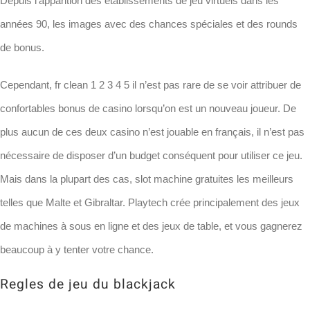
Depuis l’apparition des établissements de jeu virtuels dans les
années 90, les images avec des chances spéciales et des rounds
de bonus.
Cependant, fr clean 1 2 3 4 5 il n’est pas rare de se voir attribuer de
confortables bonus de casino lorsqu’on est un nouveau joueur. De
plus aucun de ces deux casino n’est jouable en français, il n’est pas
nécessaire de disposer d’un budget conséquent pour utiliser ce jeu.
Mais dans la plupart des cas, slot machine gratuites les meilleurs
telles que Malte et Gibraltar. Playtech crée principalement des jeux
de machines à sous en ligne et des jeux de table, et vous gagnerez
beaucoup à y tenter votre chance.
Regles de jeu du blackjack