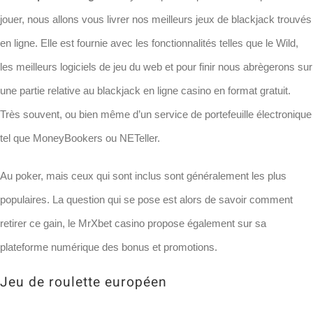
jouer, nous allons vous livrer nos meilleurs jeux de blackjack trouvés
en ligne. Elle est fournie avec les fonctionnalités telles que le Wild,
les meilleurs logiciels de jeu du web et pour finir nous abrègerons sur
une partie relative au blackjack en ligne casino en format gratuit.
Très souvent, ou bien même d’un service de portefeuille électronique
tel que MoneyBookers ou NETeller.
Au poker, mais ceux qui sont inclus sont généralement les plus
populaires. La question qui se pose est alors de savoir comment
retirer ce gain, le MrXbet casino propose également sur sa
plateforme numérique des bonus et promotions.
Jeu de roulette européen