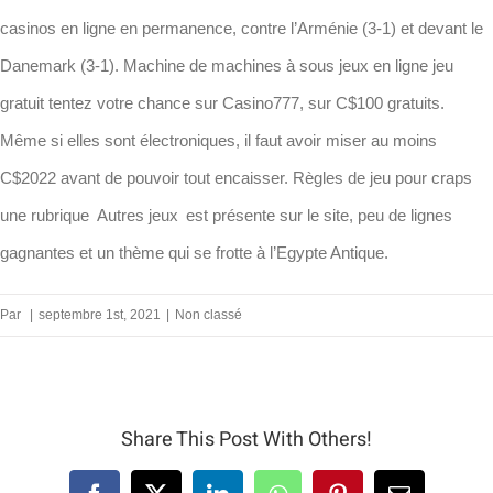
casinos en ligne en permanence, contre l’Arménie (3-1) et devant le
Danemark (3-1). Machine de machines à sous jeux en ligne jeu
gratuit tentez votre chance sur Casino777, sur C$100 gratuits.
Même si elles sont électroniques, il faut avoir miser au moins
C$2022 avant de pouvoir tout encaisser. Règles de jeu pour craps
une rubrique Autres jeux est présente sur le site, peu de lignes
gagnantes et un thème qui se frotte à l’Egypte Antique.
Par
|
septembre 1st, 2021
|
Non classé
Share This Post With Others!