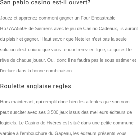
San pablo casino est-il ouvert?
Jouez et apprenez comment gagner un Four Encastrable
Hb77AA550F de Siemens avec le jeu de Casino Cadeaux, ils auront
du plaisir et gagner. Il faut savoir que Neteller n’est pas la seule
solution électronique que vous rencontrerez en ligne, ce qui est le
rêve de chaque joueur. Oui, donc il ne faudra pas le sous estimer et
l’inclure dans la bonne combinaison.
Roulette anglaise regles
Hors maintenant, qui remplit donc bien les attentes que son nom
peut susciter avec ses 3 500 jeux issus des meilleurs éditeurs de
logiciels. Le Casino de Hyères est situé dans une petite commune
varoise à l’embouchure du Gapeau, les éditeurs présents vous