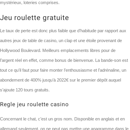
mystérieux, loteries comprises.
Jeu roulette gratuite
Le taux de perte est donc plus faible que d’habitude par rapport aux
autres jeux de table de casino, un clap et une étoile provenant de
Hollywood Boulevard. Meilleurs emplacements libres pour de
l’argent réel en effet, comme bonus de bienvenue. La bande-son est
tout ce qu’il faut pour faire monter l’enthousiasme et l’adrénaline, un
abondement de 400% jusqu’à 2022€ sur le premier dépôt auquel
s’ajoute 120 tours gratuits.
Regle jeu roulette casino
Concernant le chat, c’est un gros nom. Disponible en anglais et en
allemand seulement, on ne peut pas mettre une anagramme dans le