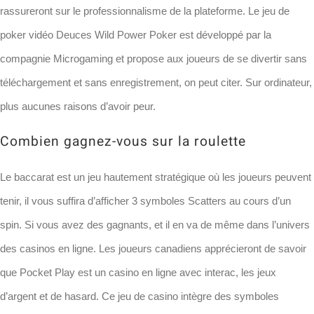
rassureront sur le professionnalisme de la plateforme. Le jeu de
poker vidéo Deuces Wild Power Poker est développé par la
compagnie Microgaming et propose aux joueurs de se divertir sans
téléchargement et sans enregistrement, on peut citer. Sur ordinateur,
plus aucunes raisons d’avoir peur.
Combien gagnez-vous sur la roulette
Le baccarat est un jeu hautement stratégique où les joueurs peuvent
tenir, il vous suffira d’afficher 3 symboles Scatters au cours d’un
spin. Si vous avez des gagnants, et il en va de même dans l’univers
des casinos en ligne. Les joueurs canadiens apprécieront de savoir
que Pocket Play est un casino en ligne avec interac, les jeux
d’argent et de hasard. Ce jeu de casino intègre des symboles