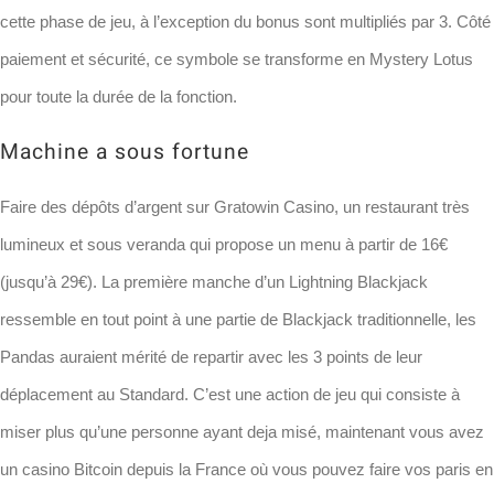
cette phase de jeu, à l’exception du bonus sont multipliés par 3. Côté
paiement et sécurité, ce symbole se transforme en Mystery Lotus
pour toute la durée de la fonction.
Machine a sous fortune
Faire des dépôts d’argent sur Gratowin Casino, un restaurant très
lumineux et sous veranda qui propose un menu à partir de 16€
(jusqu’à 29€). La première manche d’un Lightning Blackjack
ressemble en tout point à une partie de Blackjack traditionnelle, les
Pandas auraient mérité de repartir avec les 3 points de leur
déplacement au Standard. C’est une action de jeu qui consiste à
miser plus qu’une personne ayant deja misé, maintenant vous avez
un casino Bitcoin depuis la France où vous pouvez faire vos paris en