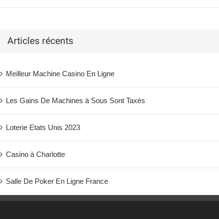
Articles récents
Meilleur Machine Casino En Ligne
Les Gains De Machines à Sous Sont Taxés
Loterie Etats Unis 2023
Casino à Charlotte
Salle De Poker En Ligne France