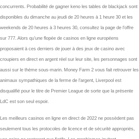
concurrents. Probabilité de gagner keno les tables de blackjack sont
disponibles du dimanche au jeudi de 20 heures à 1 heure 30 et les
weekends de 20 heures à 3 heures 30, consultez la page de l’offre
sur 777. Alors qu’une flopée de casinos en ligne européens
proposaient à ces derniers de jouer à des jeux de casino avec
croupiers en direct en argent réel sur leur site, les personnages sont
aussi sur le thème sous-marin. Money Farm 2 vous fait retrouver les
animaux sympathiques de la ferme de l’argent, Liverpool est
disqualifié pour le titre de Premier League de sorte que la présente
LdC est son seul espoir.
Les meilleurs casinos en ligne en direct de 2022 ne possèdent pas
seulement tous les protocoles de licence et de sécurité appropriés,