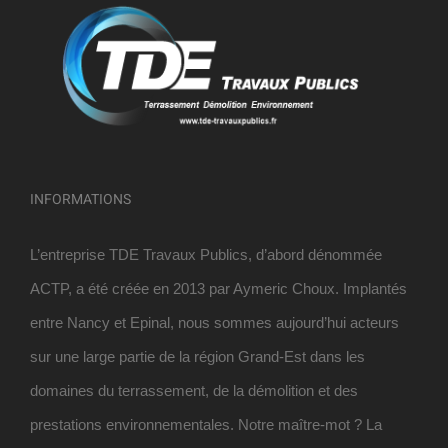
INFORMATIONS
L’entreprise TDE Travaux Publics, d’abord dénommée
ACTP, a été créée en 2013 par Aymeric Choux. Implantés
entre Nancy et Epinal, nous sommes aujourd’hui acteurs
sur une large partie de la région Grand-Est dans les
domaines du terrassement, de la démolition et des
prestations environnementales. Notre maître-mot ? La