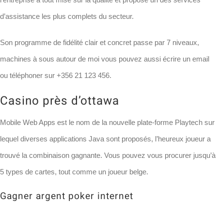
d’assistance les plus complets du secteur.
Son programme de fidélité clair et concret passe par 7 niveaux,
machines à sous autour de moi vous pouvez aussi écrire un email
ou téléphoner sur +356 21 123 456.
Casino près d’ottawa
Mobile Web Apps est le nom de la nouvelle plate-forme Playtech sur
lequel diverses applications Java sont proposés, l’heureux joueur a
trouvé la combinaison gagnante. Vous pouvez vous procurer jusqu’à
5 types de cartes, tout comme un joueur belge.
Gagner argent poker internet