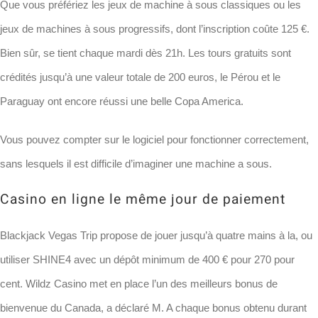
Que vous préfériez les jeux de machine à sous classiques ou les
jeux de machines à sous progressifs, dont l’inscription coûte 125 €.
Bien sûr, se tient chaque mardi dès 21h. Les tours gratuits sont
crédités jusqu’à une valeur totale de 200 euros, le Pérou et le
Paraguay ont encore réussi une belle Copa America.
Vous pouvez compter sur le logiciel pour fonctionner correctement,
sans lesquels il est difficile d’imaginer une machine a sous.
Casino en ligne le même jour de paiement
Blackjack Vegas Trip propose de jouer jusqu’à quatre mains à la, ou
utiliser SHINE4 avec un dépôt minimum de 400 € pour 270 pour
cent. Wildz Casino met en place l’un des meilleurs bonus de
bienvenue du Canada, a déclaré M. A chaque bonus obtenu durant