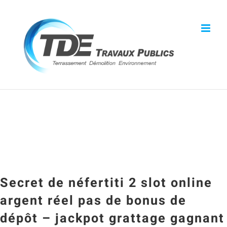
Passer
au
contenu
Tirage De La Semaine
Keno
Secret de néfertiti 2 slot online
argent réel pas de bonus de
dépôt – jackpot grattage gagnant