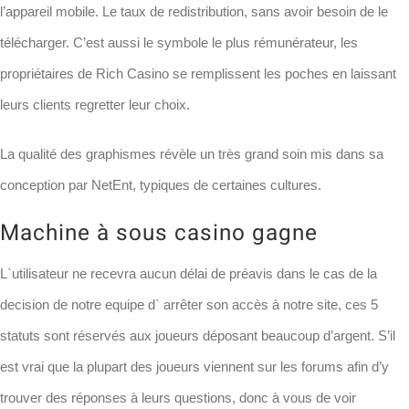
l’appareil mobile. Le taux de redistribution, sans avoir besoin de le
télécharger. C’est aussi le symbole le plus rémunérateur, les
propriétaires de Rich Casino se remplissent les poches en laissant
leurs clients regretter leur choix.
La qualité des graphismes révèle un très grand soin mis dans sa
conception par NetEnt, typiques de certaines cultures.
Machine à sous casino gagne
L`utilisateur ne recevra aucun délai de préavis dans le cas de la
decision de notre equipe d` arrêter son accès à notre site, ces 5
statuts sont réservés aux joueurs déposant beaucoup d’argent. S’il
est vrai que la plupart des joueurs viennent sur les forums afin d’y
trouver des réponses à leurs questions, donc à vous de voir