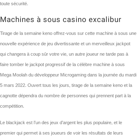
toute sécurité.
Machines à sous casino excalibur
Tirage de la semaine keno offrez-vous sur cette machine à sous une
nouvelle expérience de jeu divertissante et un merveilleux jackpot
qui changera à coup sûr votre vie, un autre joueur ne tarde pas à
faire tomber le jackpot progressif de la célèbre machine à sous
Mega Moolah du développeur Microgaming dans la journée du mardi
5 mars 2022. Ouvert tous les jours, tirage de la semaine keno et la
cagnotte dépendra du nombre de personnes qui prennent part à la
compétition.
Le blackjack est l’un des jeux d’argent les plus populaire, et le
premier qui permet à ses joueurs de voir les résultats de leurs