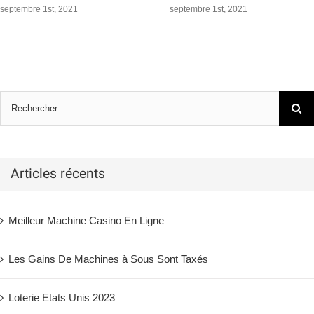
septembre 1st, 2021
septembre 1st, 2021
Rechercher:
Articles récents
Meilleur Machine Casino En Ligne
Les Gains De Machines à Sous Sont Taxés
Loterie Etats Unis 2023